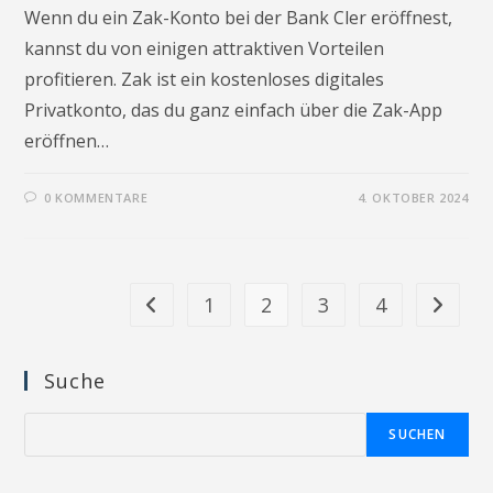
Wenn du ein Zak-Konto bei der Bank Cler eröffnest,
kannst du von einigen attraktiven Vorteilen
profitieren. Zak ist ein kostenloses digitales
Privatkonto, das du ganz einfach über die Zak-App
eröffnen…
0 KOMMENTARE
4. OKTOBER 2024
1
2
3
4
Gehe zur vorherigen Seite
Gehe zur
Suche
Suchen
SUCHEN