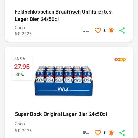
Feldschlösschen Braufrisch Unfiltriertes
Lager Bier 24x50cl
Coop
0
6.8.2026
46.95
27.95
-
40
%
Super Bock Original Lager Bier 24x50cl
Coop
6.8.2026
0