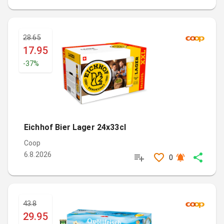
28.65
17.95
-
37
%
Eichhof Bier Lager 24x33cl
Coop
6.8.2026
0
43.8
29.95