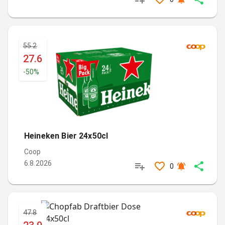
55.2
27.6
-
50
%
Heineken Bier 24x50cl
Coop
6.8.2026
0
47.8