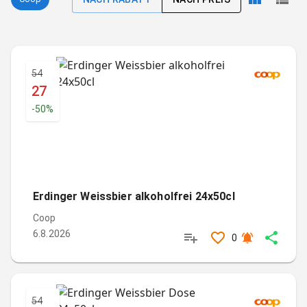
54
27
-
50
%
Erdinger Weissbier alkoholfrei 24x50cl
Coop
6.8.2026
0
54