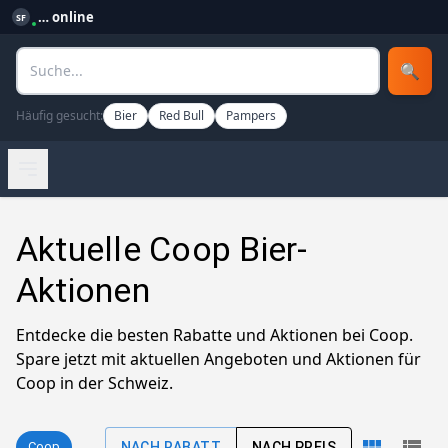
…
online
SF
🔍
Häufig gesucht:
Bier
Red Bull
Pampers
Aktuelle Coop Bier-
Aktionen
Entdecke die besten Rabatte und Aktionen bei Coop.
Spare jetzt mit aktuellen Angeboten und Aktionen für
Coop in der Schweiz.
NACH RABATT
NACH PREIS
Coop