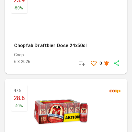
23.9
-
50
%
Chopfab Draftbier Dose 24x50cl
Coop
6.8.2026
0
47.8
28.6
-
40
%