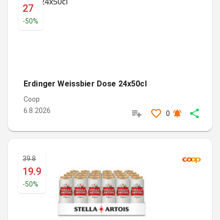
27
-
50
%
Erdinger Weissbier Dose 24x50cl
Coop
6.8.2026
0
39.8
19.9
-
50
%