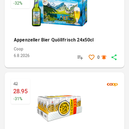
-
32
%
Appenzeller Bier Quöllfrisch 24x50cl
Coop
6.8.2026
0
42
28.95
-
31
%