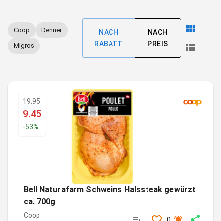
Coop
Denner
NACH
NACH
RABATT
PREIS
Migros
19.95
9.45
-
53
%
Bell Naturafarm Schweins Halssteak gewürzt
ca. 700g
Coop
0