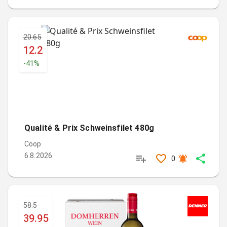
20.65
12.2
-
41
%
Qualité & Prix Schweinsfilet 480g
Coop
6.8.2026
0
58.5
39.95