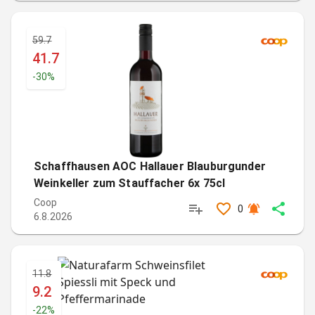
59.7
41.7
-
30
%
Schaffhausen AOC Hallauer Blauburgunder
Weinkeller zum Stauffacher 6x 75cl
Coop
0
6.8.2026
11.8
9.2
-
22
%