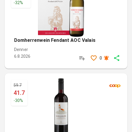
-
32
%
Domherrenwein Fendant AOC Valais
Denner
6.8.2026
0
59.7
41.7
-
30
%