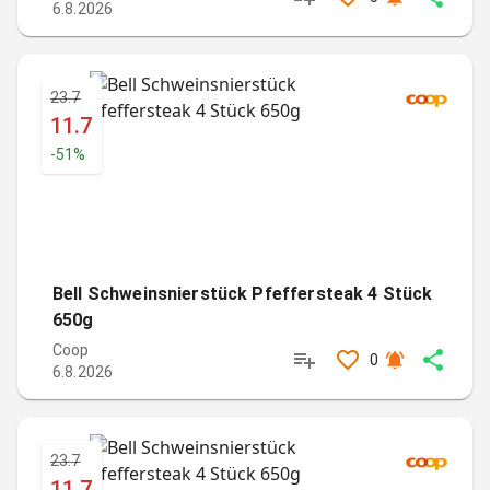
6.8.2026
23.7
11.7
-
51
%
Bell Schweinsnierstück Pfeffersteak 4 Stück
650g
Coop
0
6.8.2026
23.7
11.7