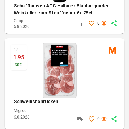
Schaffhausen AOC Hallauer Blauburgunder
Weinkeller zum Stauffacher 6x 75cl
Coop
0
6.8.2026
2.8
1.95
-
30
%
Schweinshohrücken
Migros
6.8.2026
0