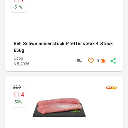
-
51
%
Bell Schweinsnierstück Pfeffersteak 4 Stück
650g
Coop
0
6.8.2026
22.8
11.4
-
50
%