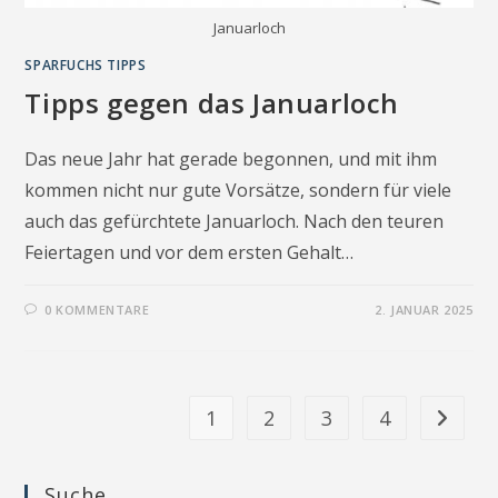
Januarloch
SPARFUCHS TIPPS
Tipps gegen das Januarloch
Das neue Jahr hat gerade begonnen, und mit ihm
kommen nicht nur gute Vorsätze, sondern für viele
auch das gefürchtete Januarloch. Nach den teuren
Feiertagen und vor dem ersten Gehalt…
0 KOMMENTARE
2. JANUAR 2025
1
2
3
4
Gehe zur
Suche