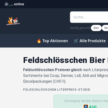
…
online
SF
Häufig gesucht:
Bier
Re
🔥 Top Aktionen
🛒 Alle Produkte
Feldschlösschen Bier
Feldschlösschen Preisvergleich
nach Literprei
Sortimente bei Coop, Denner, Lidl, Aldi und Migro
Einzelpackungen (CHF/l).
FELDSCHLÖSSCHEN LITERPREIS-STUDIE
Günstigster Händler (bester Liter
Aldi