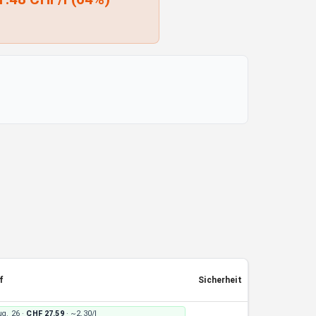
f
Sicherheit
ug. 26
·
CHF 27.59
· ~
2.30/l