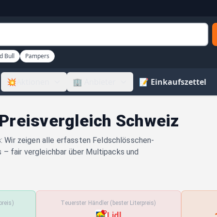
d Bull
Pampers
💥Aktionen
🏢 Anbieter
📝 Einkaufszettel
 Preisvergleich Schweiz
s: Wir zeigen alle erfassten Feldschlösschen-
s – fair vergleichbar über Multipacks und
preis)
Teuerster Händler (bester Literpreis)
Lidl