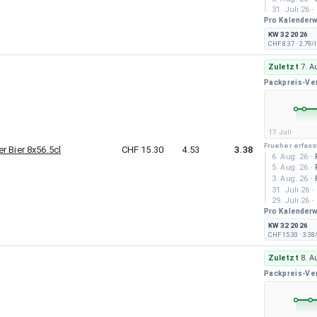
31. Juli 26
·
Pro Kalender
30. Juli 26
·
29. Juli 26
·
KW 32 2026
28. Juli 26
·
CHF 8.37
· 2.79/l
27. Juli 26
·
25. Juli 26
·
Zuletzt
7. A
24. Juli 26
·
Packpreis-Ve
17. Juli
Frueher erfass
r Bier 8x56.5cl
CHF 15.30
4.53
3.38
6. Aug. 26
·
5. Aug. 26
·
3. Aug. 26
·
31. Juli 26
·
29. Juli 26
·
Pro Kalender
28. Juli 26
·
27. Juli 26
·
KW 32 2026
21. Juli 26
·
CHF 15.30
· 3.38
20. Juli 26
·
18. Juli 26
·
Zuletzt
8. A
17. Juli 26
·
Packpreis-Ve