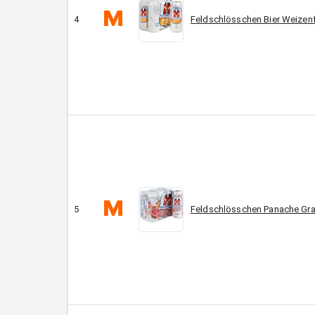
4
Feldschlösschen Bier Weizenf
5
Feldschlösschen Panache Grap