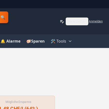
🔍
Newsletter
Anmelden
🔔 Alarme
🐖Sparen
🛠️ Tools
Mögliche Ersparnis
1.48 CHF/l (64%)