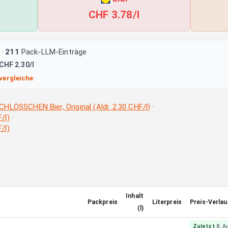
CHF 3.78/l
·
211
Pack-LLM-Einträge
CHF 2.30/l
vergleiche
HLÖSSCHEN Bier, Original (Aldi: 2.30 CHF/l)
·
/l)
·
/l)
Inhalt
Packpreis
Literpreis
Preis-Verlau
(l)
Zuletzt
8. A