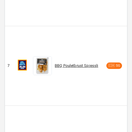
7
BBQ Pouletbrust Spiessli
C
🇨🇭 SG