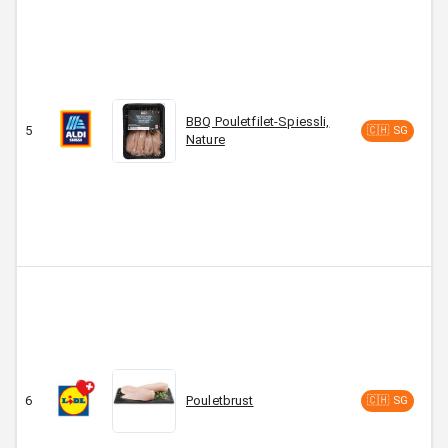
BBQ Pouletfilet-Spiessli,
5
C
🇨🇭 SG
Nature
6
Pouletbrust
C
🇨🇭 SG