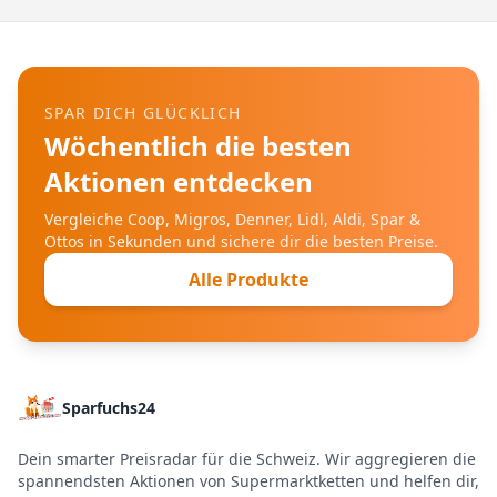
SPAR DICH GLÜCKLICH
Wöchentlich die besten
Aktionen entdecken
Vergleiche Coop, Migros, Denner, Lidl, Aldi, Spar &
Ottos in Sekunden und sichere dir die besten Preise.
Alle Produkte
Sparfuchs24
Dein smarter Preisradar für die Schweiz. Wir aggregieren die
spannendsten Aktionen von Supermarktketten und helfen dir,