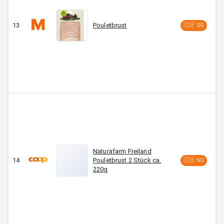
13
Pouletbrust
C
🇨🇭 SG
Naturafarm Freiland
14
Pouletbrust 2 Stück ca.
CH
🇨🇭 SG
220g