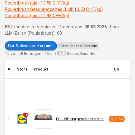
Pouletbrust (Lidl: 13.50 CHF/kg)
·
Pouletbrust Geschnetzeltes (Lidl: 13.50 CHF/kg)
·
Pouletbrust (Lidl: 14.98 CHF/kg)
58
Produkte im Vergleich
· Datenstand:
08.08.2026
·
Pack-
LLM-Zeilen (Pouletbrust):
60
Nur Schweizer Herkunft
Filter: Suisse Garantie
15
von
58
Einträgen
· 15 mit 🇨🇭 Suisse Garantie
#
Store
Produkt
CH
Pa
1
Pouletbrustgeschnetzeltes
C
🇨🇭 SG