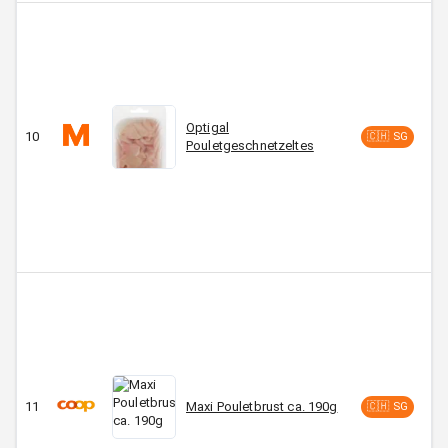
Optigal
10
C
🇨🇭 SG
Pouletgeschnetzeltes
11
Maxi Pouletbrust ca. 190g
C
🇨🇭 SG