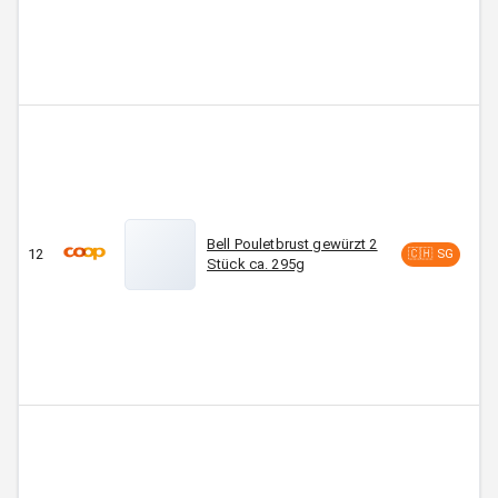
Bell Pouletbrust gewürzt 2
12
CH
🇨🇭 SG
Stück ca. 295g