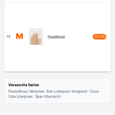
15
Pouletbrust
C
🇨🇭 SG
Verwandte Seiten
Pouletbrust Aktionen
·
Bier Literpreis-Vergleich
·
Coca-
Cola Literpreis
·
Spar-Übersicht