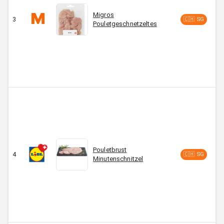
Migros
3
C
🇨🇭 SG
Pouletgeschnetzeltes
Pouletbrust
4
C
🇨🇭 SG
Minutenschnitzel