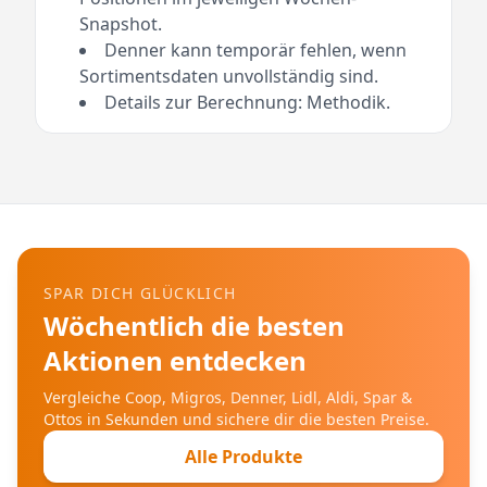
Snapshot.
Denner kann temporär fehlen, wenn
Sortimentsdaten unvollständig sind.
Details zur Berechnung:
Methodik
.
SPAR DICH GLÜCKLICH
Wöchentlich die besten
Aktionen entdecken
Vergleiche Coop, Migros, Denner, Lidl, Aldi, Spar &
Ottos in Sekunden und sichere dir die besten Preise.
Alle Produkte