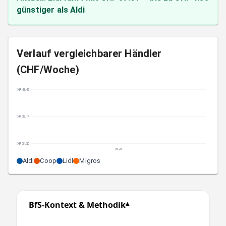
günstiger als Aldi
Verlauf vergleichbarer Händler
(CHF/Woche)
CHF 43.47
CHF 39.14
CHF 34.80
06-28
Aldi
Coop
Lidl
Migros
BfS-Kontext & Methodik