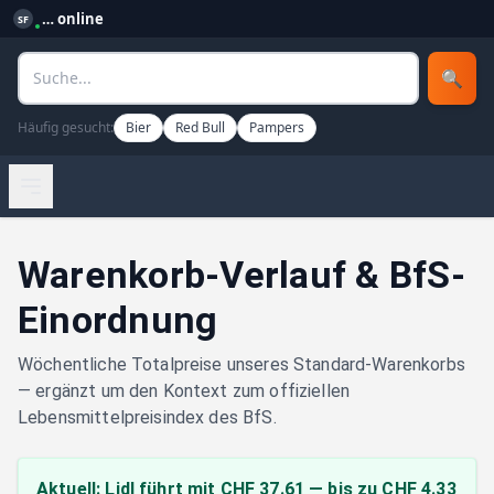
…
online
SF
🔍
Häufig gesucht:
Bier
Red Bull
Pampers
Warenkorb-Verlauf & BfS-
Einordnung
Wöchentliche Totalpreise unseres
Standard-Warenkorbs
— ergänzt um den Kontext zum offiziellen
Lebensmittelpreisindex des BfS.
Aktuell:
Lidl führt mit CHF 37.61 — bis zu CHF 4.33